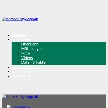
Magazin
Newsroom
Übersicht
Mitteilungen
Fotos
Videos
Daten & Fakten
Annahmestellen
Lotto-Prinzip
PODCAST