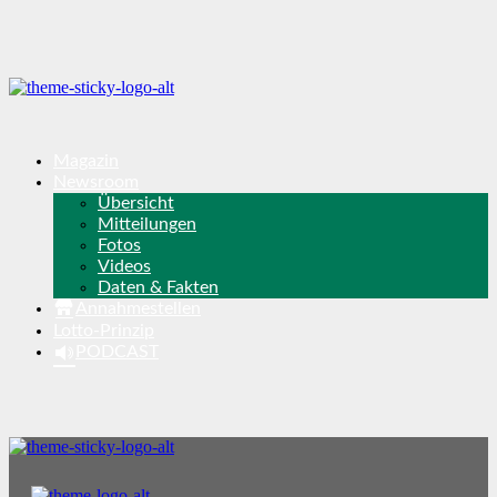
Magazin
Newsroom
Übersicht
Mitteilungen
Fotos
Videos
Daten & Fakten
Annahmestellen
Lotto-Prinzip
PODCAST