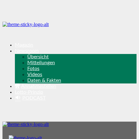
Magazin
Newsroom
Übersicht
Mitteilungen
Fotos
Videos
Daten & Fakten
Annahmestellen
Lotto-Prinzip
PODCAST