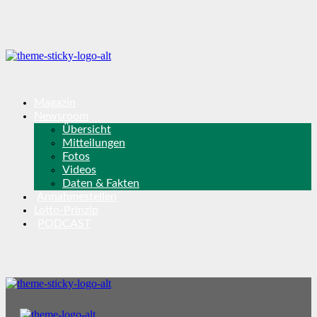
Magazin
Newsroom
Übersicht
Mitteilungen
Fotos
Videos
Daten & Fakten
Annahmestellen
Lotto-Prinzip
PODCAST