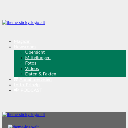
Magazin
Newsroom
Übersicht
Mitteilungen
Fotos
Videos
Daten & Fakten
Annahmestellen
Lotto-Prinzip
PODCAST