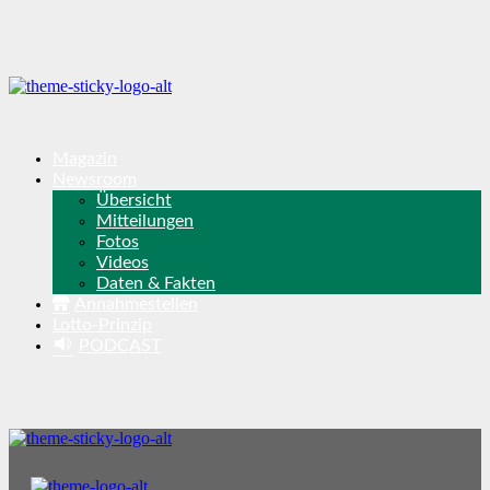
Magazin
Newsroom
Übersicht
Mitteilungen
Fotos
Videos
Daten & Fakten
Annahmestellen
Lotto-Prinzip
PODCAST