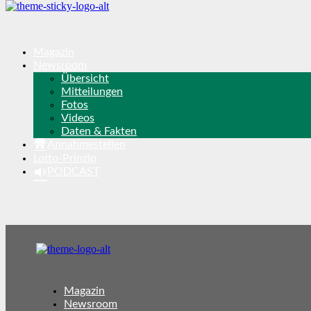
Magazin
Newsroom
Übersicht
Mitteilungen
Fotos
Videos
Daten & Fakten
Annahmestellen
Lotto-Prinzip
PODCAST
Magazin
Newsroom