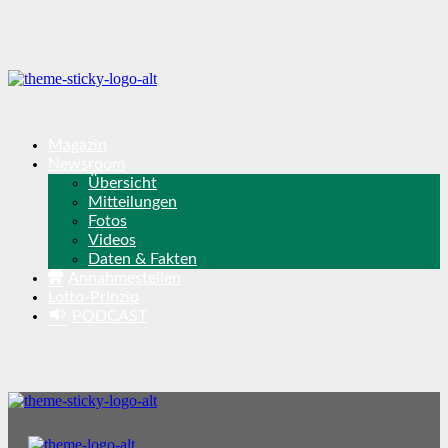
Magazin
Newsroom
Übersicht
Mitteilungen
Fotos
Videos
Daten & Fakten
Annahmestellen
Lotto-Prinzip
PODCAST