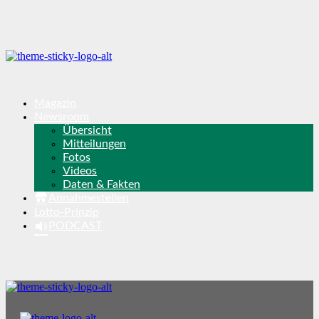
Magazin
Newsroom
Übersicht
Mitteilungen
Fotos
Videos
Daten & Fakten
Annahmestellen
Lotto-Prinzip
PODCAST