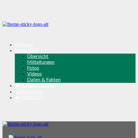
Magazin
Newsroom
Übersicht
Mitteilungen
Fotos
Videos
Daten & Fakten
Annahmestellen
Lotto-Prinzip
PODCAST