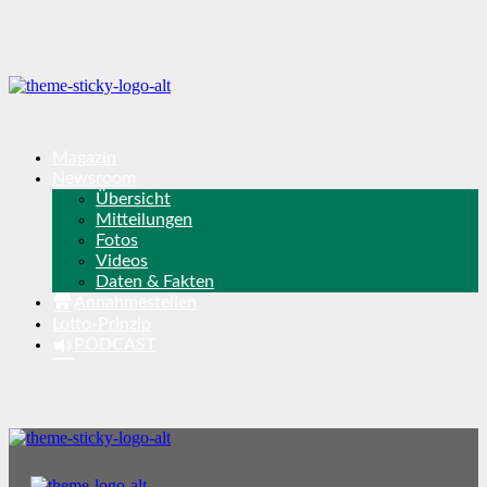
Magazin
Newsroom
Übersicht
Mitteilungen
Fotos
Videos
Daten & Fakten
Annahmestellen
Lotto-Prinzip
PODCAST