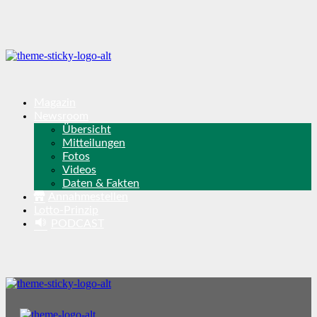
Magazin
Newsroom
Übersicht
Mitteilungen
Fotos
Videos
Daten & Fakten
Annahmestellen
Lotto-Prinzip
PODCAST