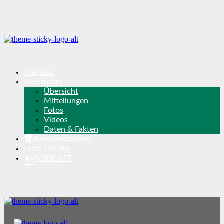
Magazin
Newsroom
Übersicht
Mitteilungen
Fotos
Videos
Daten & Fakten
Annahmestellen
Lotto-Prinzip
PODCAST