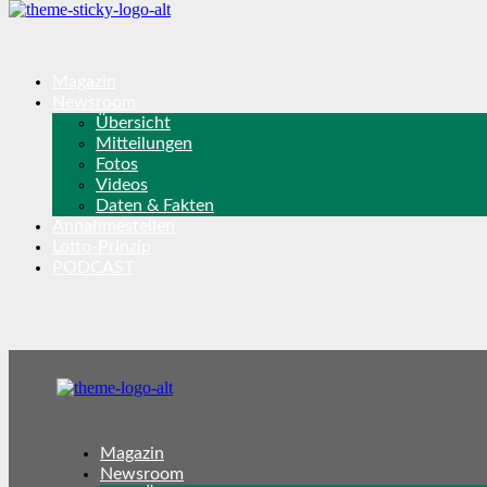
Magazin
Newsroom
Übersicht
Mitteilungen
Fotos
Videos
Daten & Fakten
Annahmestellen
Lotto-Prinzip
PODCAST
Magazin
Newsroom