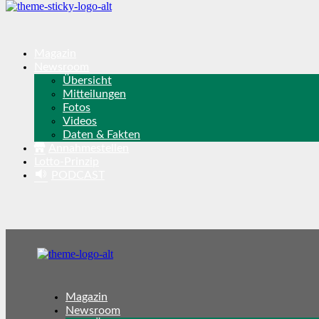
Magazin
Newsroom
Übersicht
Mitteilungen
Fotos
Videos
Daten & Fakten
Annahmestellen
Lotto-Prinzip
PODCAST
Magazin
Newsroom