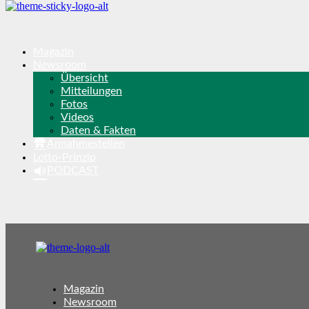
Magazin
Newsroom
Übersicht
Mitteilungen
Fotos
Videos
Daten & Fakten
Annahmestellen
Lotto-Prinzip
PODCAST
Magazin
Newsroom