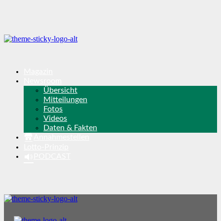
Magazin
Newsroom
Übersicht
Mitteilungen
Fotos
Videos
Daten & Fakten
Annahmestellen
Lotto-Prinzip
PODCAST