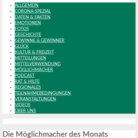
ALLGEMEIN
CORONA-SPEZIAL
DATEN & FAKTEN
EMOTIONEN
FOTOS
GESCHICHTE
GEWINNE & GEWINNER
GLÜCK
KULTUR & FREIZEIT
MITTEILUNGEN
MITTELVERWENDUNG
MÖGLICHMACHER
PODCAST
RAT & HILFE
REGIONALES
TEILNAHMEBEDINGUNGEN
VERANSTALTUNGEN
VIDEOS
ÜBER UNS
Die Möglichmacher des Monats