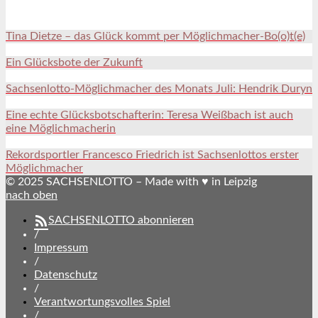
Tina Dietze – das Glück kommt per Möglichmacher-Bo(o)t(e)
Ein Glücksbote der Zukunft
Sachsenlotto-Möglichmacher des Monats Juli: Hendrik Duryn
Eine echte Glücksbotschafterin: Teresa Weißbach ist auch
eine Möglichmacherin
Rekordsportler Francesco Friedrich ist Sachsenlottos erster
Möglichmacher
© 2025 SACHSENLOTTO – Made with ♥ in Leipzig
nach oben
SACHSENLOTTO abonnieren
/
Impressum
/
Datenschutz
/
Verantwortungsvolles Spiel
/