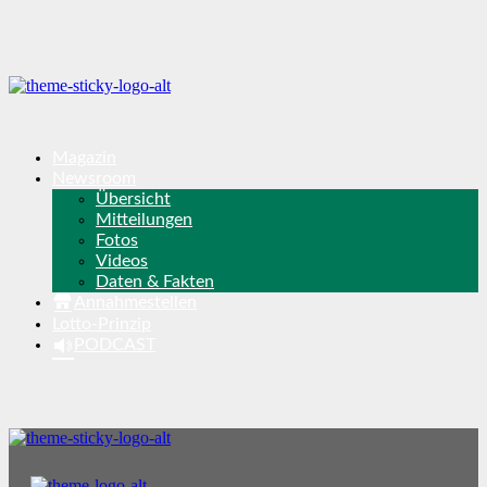
Magazin
Newsroom
Übersicht
Mitteilungen
Fotos
Videos
Daten & Fakten
Annahmestellen
Lotto-Prinzip
PODCAST