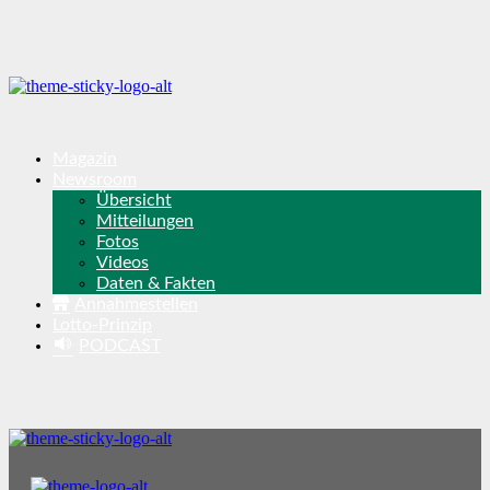
Magazin
Newsroom
Übersicht
Mitteilungen
Fotos
Videos
Daten & Fakten
Annahmestellen
Lotto-Prinzip
PODCAST