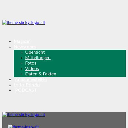
Magazin
Newsroom
Übersicht
Mitteilungen
Fotos
Videos
Daten & Fakten
Annahmestellen
Lotto-Prinzip
PODCAST