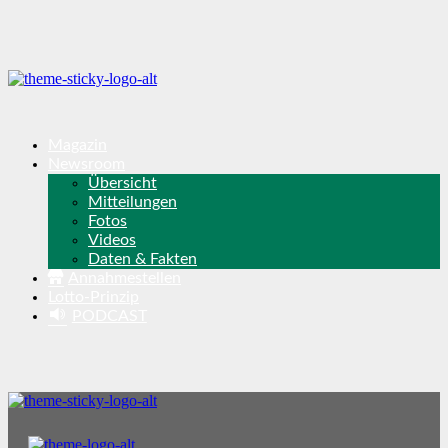
Magazin
Newsroom
Übersicht
Mitteilungen
Fotos
Videos
Daten & Fakten
Annahmestellen
Lotto-Prinzip
PODCAST