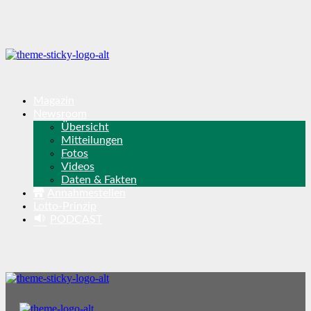
Magazin
Newsroom
Übersicht
Mitteilungen
Fotos
Videos
Daten & Fakten
Annahmestellen
Lotto-Prinzip
PODCAST