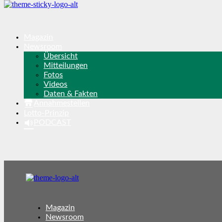
Magazin
Newsroom
Übersicht
Mitteilungen
Fotos
Videos
Daten & Fakten
Annahmestellen
Lotto-Prinzip
PODCAST
Magazin
Newsroom