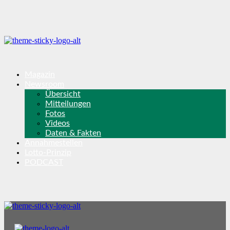
Magazin
Newsroom
Übersicht
Mitteilungen
Fotos
Videos
Daten & Fakten
Annahmestellen
Lotto-Prinzip
PODCAST