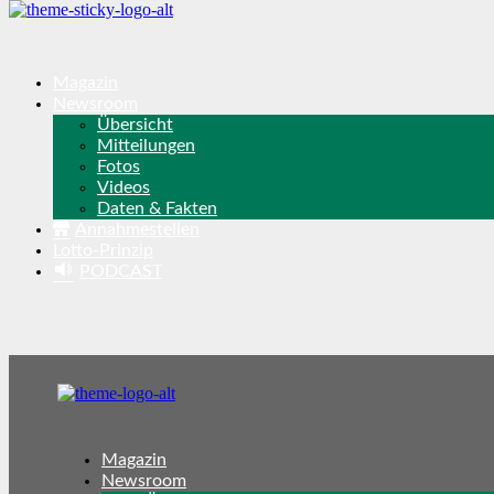
Magazin
Newsroom
Übersicht
Mitteilungen
Fotos
Videos
Daten & Fakten
Annahmestellen
Lotto-Prinzip
PODCAST
Magazin
Newsroom