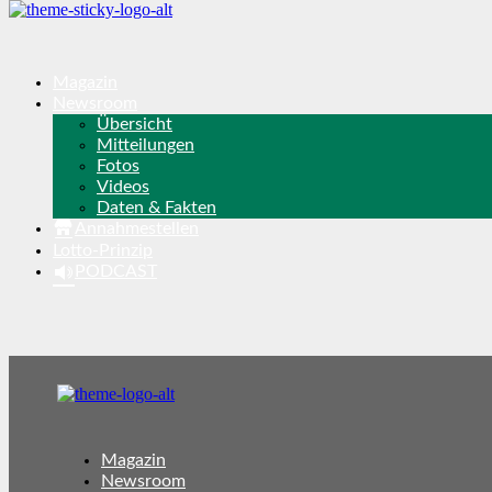
Magazin
Newsroom
Übersicht
Mitteilungen
Fotos
Videos
Daten & Fakten
Annahmestellen
Lotto-Prinzip
PODCAST
Magazin
Newsroom