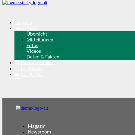
Magazin
Newsroom
Übersicht
Mitteilungen
Fotos
Videos
Daten & Fakten
Annahmestellen
Lotto-Prinzip
PODCAST
Magazin
Newsroom