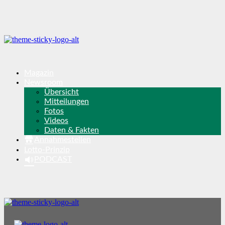
Magazin
Newsroom
Übersicht
Mitteilungen
Fotos
Videos
Daten & Fakten
Annahmestellen
Lotto-Prinzip
PODCAST