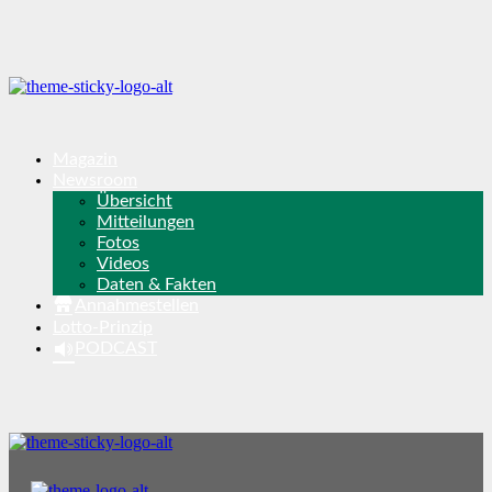
Magazin
Newsroom
Übersicht
Mitteilungen
Fotos
Videos
Daten & Fakten
Annahmestellen
Lotto-Prinzip
PODCAST