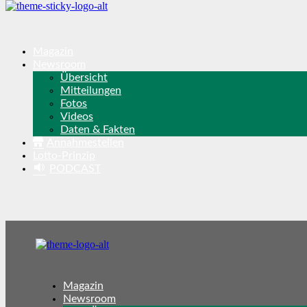
Magazin
Newsroom
Übersicht
Mitteilungen
Fotos
Videos
Daten & Fakten
Annahmestellen
Lotto-Prinzip
PODCAST
Magazin
Newsroom