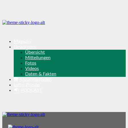
Magazin
Newsroom
Übersicht
Mitteilungen
Fotos
Videos
Daten & Fakten
Annahmestellen
Lotto-Prinzip
PODCAST