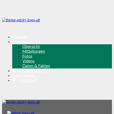
Magazin
Newsroom
Übersicht
Mitteilungen
Fotos
Videos
Daten & Fakten
Annahmestellen
Lotto-Prinzip
PODCAST