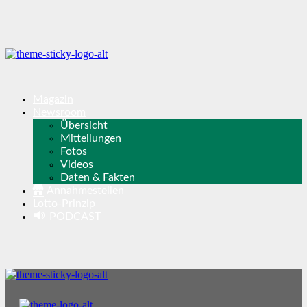
Magazin
Newsroom
Übersicht
Mitteilungen
Fotos
Videos
Daten & Fakten
Annahmestellen
Lotto-Prinzip
PODCAST