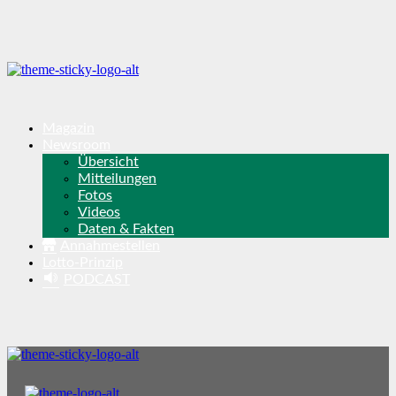
Magazin
Newsroom
Übersicht
Mitteilungen
Fotos
Videos
Daten & Fakten
Annahmestellen
Lotto-Prinzip
PODCAST