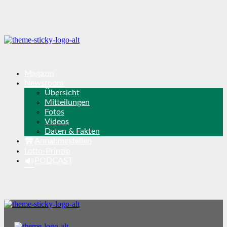
Magazin
Newsroom
Übersicht
Mitteilungen
Fotos
Videos
Daten & Fakten
Annahmestellen
Lotto-Prinzip
PODCAST