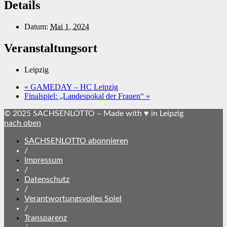
Details
Datum:
Mai 1, 2024
Veranstaltungsort
Leipzig
«
GAMEDAY – HC Leipzig
Finalspiel: „Landespokal der Frauen“
»
© 2025 SACHSENLOTTO – Made with ♥ in Leipzig
nach oben
SACHSENLOTTO abonnieren
/
Impressum
/
Datenschutz
/
Verantwortungsvolles Spiel
/
Transparenz