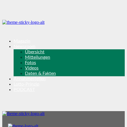
Magazin
Newsroom
Übersicht
Mitteilungen
Fotos
Videos
Daten & Fakten
Annahmestellen
Lotto-Prinzip
PODCAST