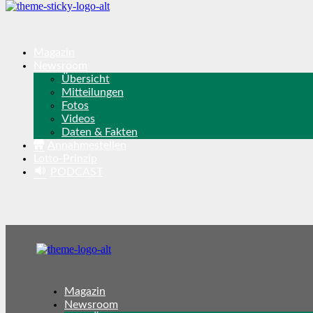
Magazin
Newsroom
Übersicht
Mitteilungen
Fotos
Videos
Daten & Fakten
Annahmestellen
Lotto-Prinzip
PODCAST
Magazin
Newsroom