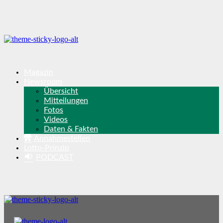
Magazin
Newsroom
Übersicht
Mitteilungen
Fotos
Videos
Daten & Fakten
Annahmestellen
Lotto-Prinzip
PODCAST