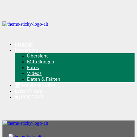
Magazin
Newsroom
Übersicht
Mitteilungen
Fotos
Videos
Daten & Fakten
Annahmestellen
Lotto-Prinzip
PODCAST