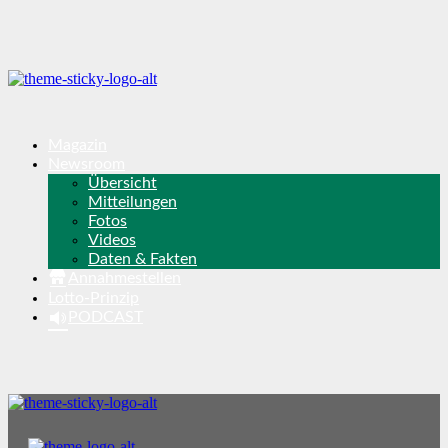
Magazin
Newsroom
Übersicht
Mitteilungen
Fotos
Videos
Daten & Fakten
Annahmestellen
Lotto-Prinzip
PODCAST