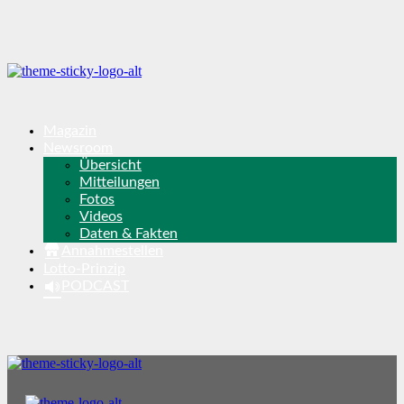
Magazin
Newsroom
Übersicht
Mitteilungen
Fotos
Videos
Daten & Fakten
Annahmestellen
Lotto-Prinzip
PODCAST