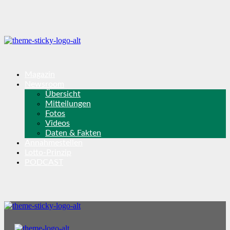
Magazin
Newsroom
Übersicht
Mitteilungen
Fotos
Videos
Daten & Fakten
Annahmestellen
Lotto-Prinzip
PODCAST