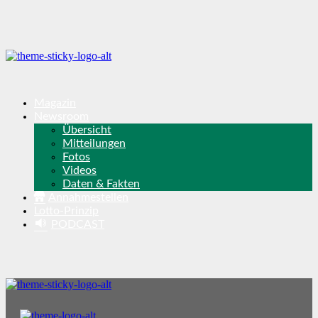
Magazin
Newsroom
Übersicht
Mitteilungen
Fotos
Videos
Daten & Fakten
Annahmestellen
Lotto-Prinzip
PODCAST