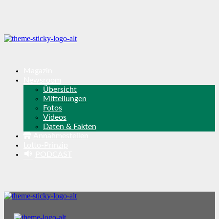
Magazin
Newsroom
Übersicht
Mitteilungen
Fotos
Videos
Daten & Fakten
Annahmestellen
Lotto-Prinzip
PODCAST