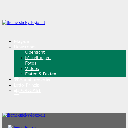
Magazin
Newsroom
Übersicht
Mitteilungen
Fotos
Videos
Daten & Fakten
Annahmestellen
Lotto-Prinzip
PODCAST