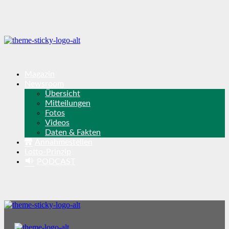
Magazin
Newsroom
Übersicht
Mitteilungen
Fotos
Videos
Daten & Fakten
Annahmestellen
Lotto-Prinzip
PODCAST