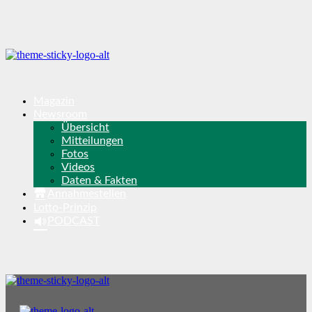
Magazin
Newsroom
Übersicht
Mitteilungen
Fotos
Videos
Daten & Fakten
Annahmestellen
Lotto-Prinzip
PODCAST