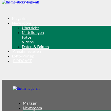
Magazin
Newsroom
Übersicht
Mitteilungen
Fotos
Videos
Daten & Fakten
Annahmestellen
Lotto-Prinzip
PODCAST
Magazin
Newsroom