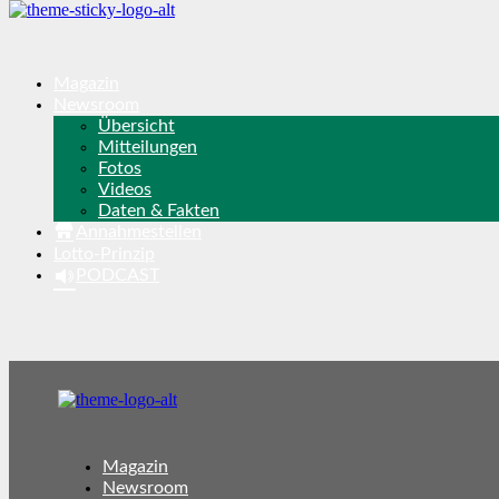
Magazin
Newsroom
Übersicht
Mitteilungen
Fotos
Videos
Daten & Fakten
Annahmestellen
Lotto-Prinzip
PODCAST
Magazin
Newsroom