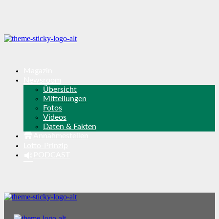
Magazin
Newsroom
Übersicht
Mitteilungen
Fotos
Videos
Daten & Fakten
Annahmestellen
Lotto-Prinzip
PODCAST